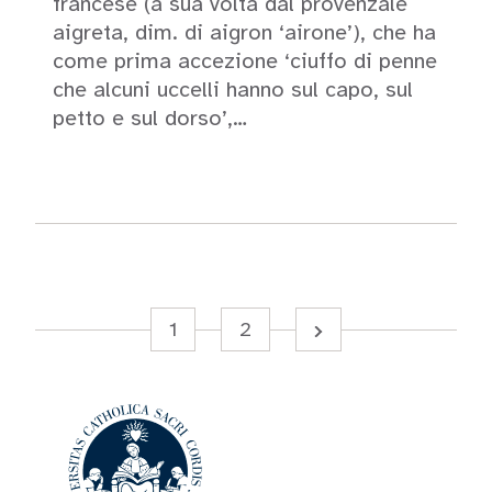
francese (a sua volta dal provenzale
aigreta, dim. di aigron ‘airone’), che ha
come prima accezione ‘ciuffo di penne
che alcuni uccelli hanno sul capo, sul
petto e sul dorso’,…
Leggi
1
2