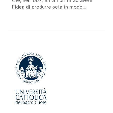
che, nel 1667, è tra i primi ad avere
l’idea di produrre seta in modo…
Leggi