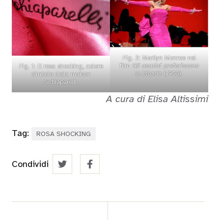
Fig. 2: Marilyn Monroe nel
film
Gli uomini preferiscono
Fig. 1: Il rosa shocking, colore
le bionde
(1953).
simbolo della maison
Schiaparelli.
A cura di Elisa Altissimi
Tag:
ROSA SHOCKING
Condividi